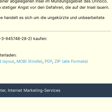
f einer abgelegenen Insel im Mündungsgebiet des Orinoco.
 stetiger Angst vor den Gefahren, die auf der Insel lauern.
e handelt es sich um die ungekürzte und unbearbeitete
-3-945748-28-2) kaufen:
terladen:
d layout
,
MOBI (Kindle)
,
PDF
,
ZIP (alle Formate)
er, Internet Marketing-Services